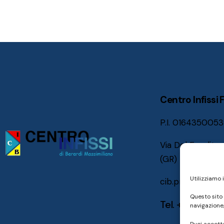
Centro Infissi 
P.I. 016435005
Via Del Fonditor
(GR)
Utilizziamo 
cib.preventivi@l
Questo sito 
Tel. +39 0566 
navigazione,