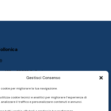
Follonica
39
e, 422 – 58022 Follonica
Gestisci Consenso
i cookie per migliorare la tua navigazione.
ibero.it
utilizza cookie tecnici e analitici per migliorare l’esperienza di
51141
 analizzare il traffico e personalizzare contenuti e annunci.