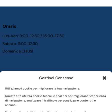
Orario
Lun-Ven: 9:00-12:30 / 15:00-17:30
Sabato: 9:00-12:30
Domenica:CHIUSI
Gestisci Consenso
Utilizziamo i cookie per migliorare la tua navigazione.
Questo sito utilizza cookie tecnici e analitici per migliorare l’esperienza
Centro Infissi Follonica
di navigazione, analizzare il traffico e personalizzare contenuti e
annunci.
P.I. 01643500539